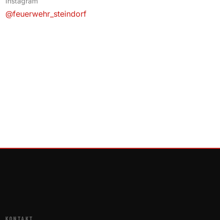
Instagram
@feuerwehr_steindorf
KONTAKT